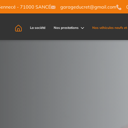
Sennecé - 71000 SANCÉ
garageducret@gmail.com
0
La société
Nos prestations
Nos véhicules neufs et