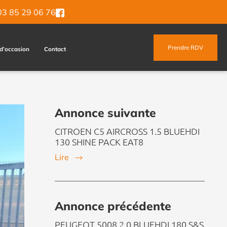
3 85 29 06 76
Prendre RDV
 d’occasion
Contact
Annonce suivante
CITROEN C5 AIRCROSS 1.5 BLUEHDI
130 SHINE PACK EAT8
Lire
Annonce précédente
PEUGEOT 5008 2.0 BLUEHDI 180 S&S